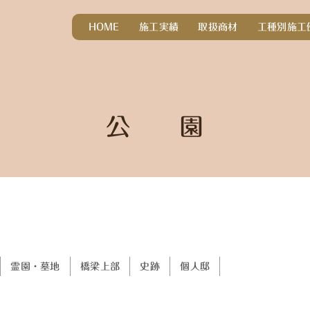
HOME
施工実績
取扱商材
工種別施工
公 園
霊園・墓地
橋梁上部
史跡
個人邸