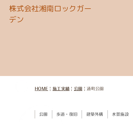
株式会社湘南ロックガー
デン
HOME
|
施工実績
|
公園
|
通町公園
公園
歩道・復旧
建築外構
水景施設