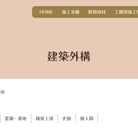
HOME
施工実績
取扱商材
工種別施工
建築外構
団地
霊園・墓地
橋梁上部
史跡
個人邸