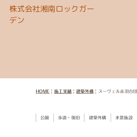
株式会社湘南ロックガー
デン
HOME
|
施工実績
|
建築外構
|
ヌーヴェル赤羽台
公園
歩道・復旧
建築外構
水景施設